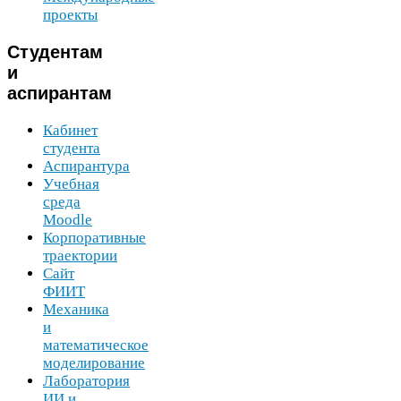
проекты
Студентам
и
аспирантам
Кабинет
студента
Аспирантура
Учебная
среда
Moodle
Корпоративные
траектории
Сайт
ФИИТ
Механика
и
математическое
моделирование
Лаборатория
ИИ
и