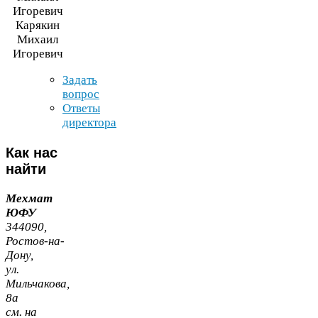
Карякин
Михаил
Игоревич
Задать
вопрос
Ответы
директора
Как
нас
найти
Мехмат
ЮФУ
344090
,
Ростов-​на-​
Дону,
ул.
Мильчакова,
8
а
cм. на