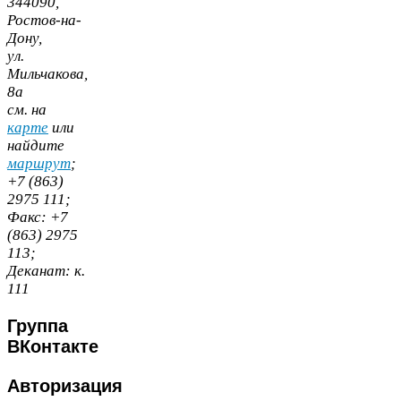
344090
,
Ростов-​на-​
Дону,
ул.
Мильчакова,
8
а
cм. на
карте
или
найдите
маршрут
;
+
7
(
863
)
2975
111
;
Факс:
+
7
(
863
)
2975
113
;
Деканат:
к.
111
Группа
ВКонтакте
Авторизация