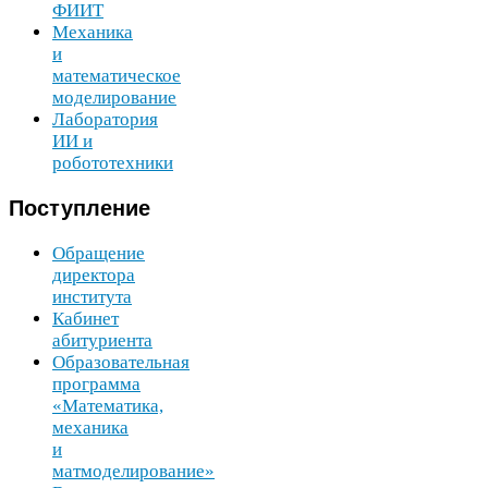
ФИИТ
Механика
и
математическое
моделирование
Лаборатория
ИИ
и
робототехники
Поступление
Обращение
директора
института
Кабинет
абитуриента
Образовательная
программа
«Математика,
механика
и
матмоделирование»