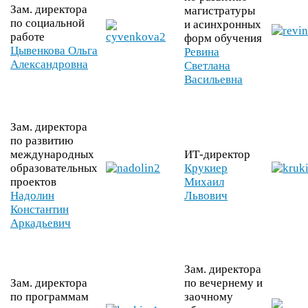
Зам. директора
магистратуры
по социальной
и асинхронных
работе
форм обучения
Цывенкова Ольга
Ревина
Александровна
Светлана
Васильевна
Зам. директора
по развитию
международных
ИТ-​директор
образовательных
Крукиер
проектов
Михаил
Надолин
Львович
Константин
Аркадьевич
Зам. директора
Зам. директора
по вечернему и
по программам
заочному