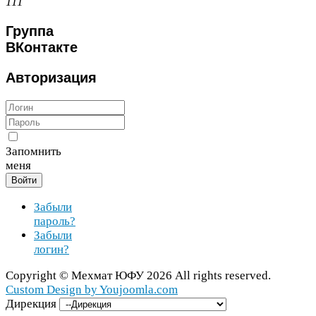
111
Группа
ВКонтакте
Авторизация
Запомнить
меня
Войти
Забыли
пароль?
Забыли
логин?
Copy­right ©
Мехмат
ЮФУ
2026
All rights reserved.
Cus­tom Design by You​joomla​.com
Дирекция