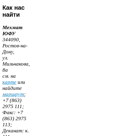
Как
нас
найти
Мехмат
ЮФУ
344090
,
Ростов-​на-​
Дону,
ул.
Мильчакова,
8
а
cм. на
карте
или
найдите
маршрут
;
+
7
(
863
)
2975
111
;
Факс:
+
7
(
863
)
2975
113
;
Деканат:
к.