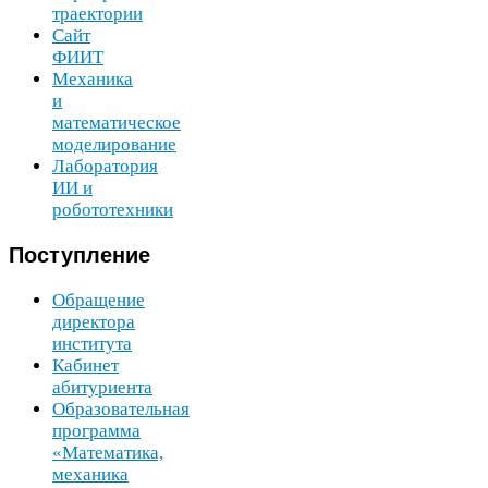
траектории
Сайт
ФИИТ
Механика
и
математическое
моделирование
Лаборатория
ИИ
и
робототехники
Поступление
Обращение
директора
института
Кабинет
абитуриента
Образовательная
программа
«Математика,
механика