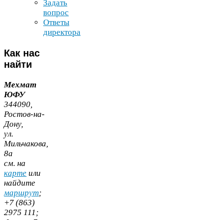
Задать
вопрос
Ответы
директора
Как
нас
найти
Мехмат
ЮФУ
344090
,
Ростов-​на-​
Дону,
ул.
Мильчакова,
8
а
cм. на
карте
или
найдите
маршрут
;
+
7
(
863
)
2975
111
;