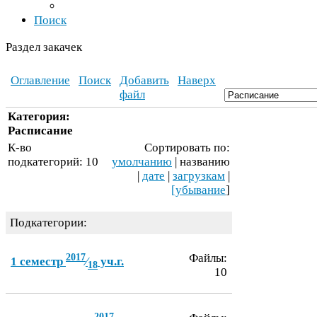
Поиск
Раздел закачек
Оглавление
Поиск
Добавить
Наверх
файл
Категория:
Расписание
К-​во
Сортировать по:
подкатегорий:
10
умолчанию
| названию
|
дате
|
загрузкам
|
[убывание
]
Подкатегории:
2017
Файлы:
1
семестр
⁄
уч.г.
18
10
2017