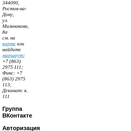
344090
,
Ростов-​на-​
Дону,
ул.
Мильчакова,
8
а
cм. на
карте
или
найдите
маршрут
;
+
7
(
863
)
2975
111
;
Факс:
+
7
(
863
)
2975
113
;
Деканат:
к.
111
Группа
ВКонтакте
Авторизация