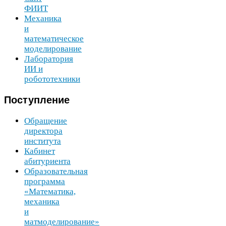
ФИИТ
Механика
и
математическое
моделирование
Лаборатория
ИИ
и
робототехники
Поступление
Обращение
директора
института
Кабинет
абитуриента
Образовательная
программа
«Математика,
механика
и
матмоделирование»