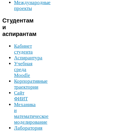
Международные
проекты
Студентам
и
аспирантам
Кабинет
студента
Аспирантура
Учебная
среда
Moodle
Корпоративные
траектории
Сайт
ФИИТ
Механика
и
математическое
моделирование
Лаборатория