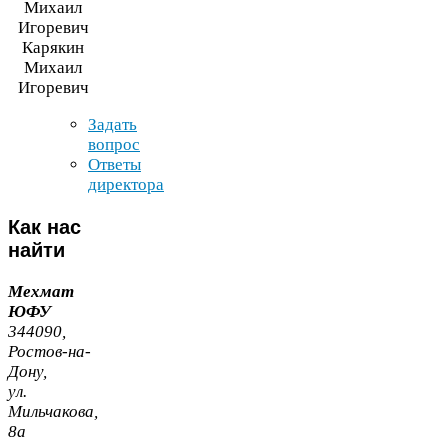
Карякин
Михаил
Игоревич
Задать
вопрос
Ответы
директора
Как
нас
найти
Мехмат
ЮФУ
344090
,
Ростов-​на-​
Дону,
ул.
Мильчакова,
8
а