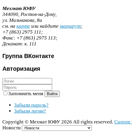
Мехмат
ЮФУ
344090
, Ростов-​на-​Дону,
ул. Мильчакова,
8
а
cм. на
карте
или найдите
маршрут
;
+
7
(
863
)
2975
111
;
Факс:
+
7
(
863
)
2975
113
;
Деканат:
к.
111
Группа
ВКонтакте
Авторизация
Запомнить меня
Войти
Забыли пароль?
Забыли логин?
Copy­right ©
Мехмат
ЮФУ
2026
All rights reserved.
Cus­tom 
Новости