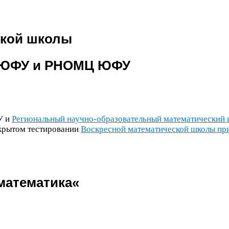
ской школы
ЮФУ
и
РНОМЦ
ЮФУ
У
и
Региональный научно-​образовательный математический
ткрытом тестировании
Воскресной математической школы пр
математика«