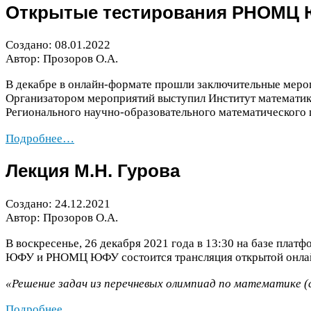
Открытые тестирования
РНОМЦ
Создано:
08
.
01
.
2022
Автор: Прозоров О.А.
В декабре в онлайн-​формате прошли заключительные меро
Организатором мероприятий выступил Институт математик
Регионального научно-​образовательного математического
Подробнее…
Лекция М.Н. Гурова
Создано:
24
.
12
.
2021
Автор: Прозоров О.А.
В воскресенье,
26
декабря
2021
года в
13
:
30
на базе плат
ЮФУ
и
РНОМЦ
ЮФУ
состоится трансляция открытой онла
«Решение задач из перечневых олимпиад по математике 
Подробнее…