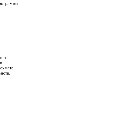
программы
но-​
в
мехмате
нств,