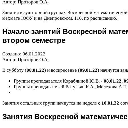
Автор: Прозоров О.А.
Занятия в аудиторной группах Воскресной математическо
мехмате
ЮФУ
и на Днепровском,
116
, по расписанию.
Начало занятий Воскресной мат
втором семестре
Создано:
06
.
01
.
2022
Автор: Прозоров О.А.
В субботу (
08
.
01
.
22
) и воскресенье (
09
.
01
.
22
) начнутся зан
Группы преподавателя Кораблиной Ю.В. -
08
.
01
.
22
,
0
Группы преподавателей Ватульян К.А., Мелехова А.П.
Занятия остальных групп начнутся на неделе
с
10
.
01
.
22
сог
Занятия Воскресной математичес