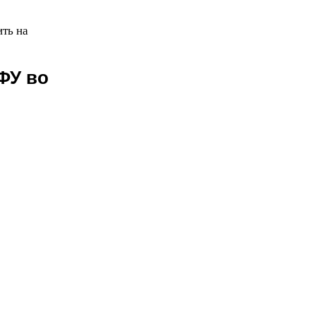
ть на
ФУ
во