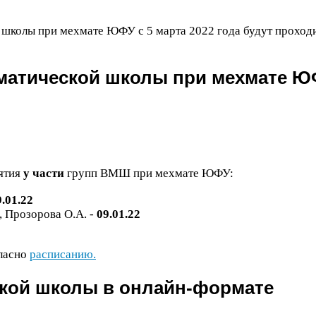
й школы при мехмате
ЮФУ
с
5
марта
2022
года будут проходи
ематической школы при мехмате
Ю
ятия
у части
групп
ВМШ
при мехмате
ЮФУ
:
9
.
01
.
22
, Прозорова О.А. -
09
.
01
.
22
ласно
расписанию.
кой школы в онлайн-​формате