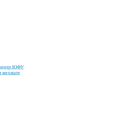
 центр
ЮФУ
и мехмате