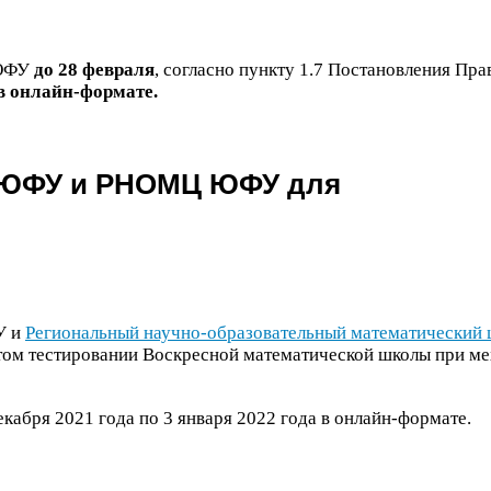
ФУ
до
28
февраля
, согласно пункту
1
.
7
Постановления Прав
в онлайн-​формате.
ЮФУ
и
РНОМЦ
ЮФУ
для
У
и
Региональный научно-​образовательный математический
том тестировании Воскресной математической школы при м
екабря
2021
года по
3
января
2022
года в онлайн-​формате.