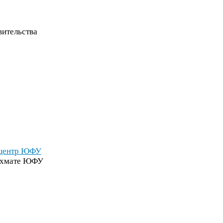
ительства
 центр
ЮФУ
ехмате
ЮФУ