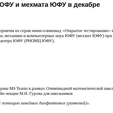
ЮФУ
и мехмата
ЮФУ
в декабре
приятия из серии мини-​олимпиад «Открытое тестирование» 
и, механики и компьютерных наук
ЮФУ
(мехмат
ЮФУ
) при
 центра
ЮФУ
(
РНОМЦ
ЮФУ
).
формы
MS
Teams в рамках Олимпиадной математической шко
йн-​лекции М.Н. Гурова для школьников
(с помощью линейных диофантовых уравнений)».