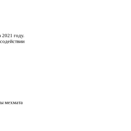
в
2021
году.
 содействии
лы мехмата