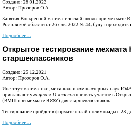
Создано:
28
.
01
.
2022
Автор: Прозоров О.А.
Занятия Воскресной математической школы при мехмате
Ю
Ростовской области от
26
янв.
2022
№
44
, будут проходить
Подробнее…
Открытое тестирование мехмата
старшеклассников
Создано:
25
.
12
.
2021
Автор: Прозоров О.А.
Институт математики, механики и компьютерных наук
ЮФ
приглашают у
чащихся
11
классов
принять участие в Откры
(
ВМШ
при мехмате
ЮФУ
) для старшеклассников.
Тестирование пройдет в формате онлайн-​олимпиады с
28
д
Подробнее…