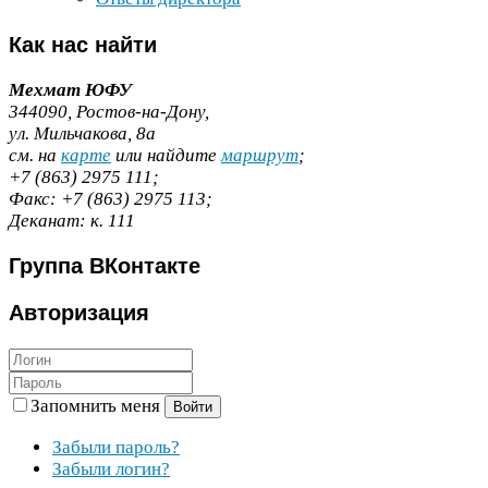
Как
нас найти
Мехмат
ЮФУ
344090
, Ростов-​на-​Дону,
ул. Мильчакова,
8
а
cм. на
карте
или найдите
маршрут
;
+
7
(
863
)
2975
111
;
Факс:
+
7
(
863
)
2975
113
;
Деканат:
к.
111
Группа
ВКонтакте
Авторизация
Запомнить меня
Войти
Забыли пароль?
Забыли логин?