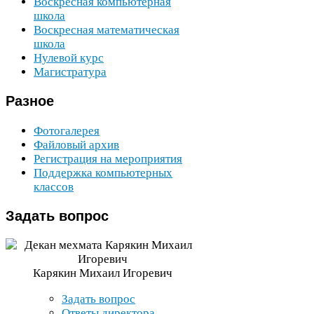
Воскресная компьютерная
школа
Воскресная математическая
школа
Нулевой курс
Магистратура
Разное
Фотогалерея
Файловый архив
Регистрация на мероприятия
Поддержка компьютерных
классов
Задать
вопрос
Карякин Михаил Игоревич
Задать вопрос
Ответы директора