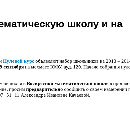
ематическую школу и на
и
Нулевой курс
объявляют набор школьников на
2013
–
201
9
сентября
на мехмате
ЮФУ
,
ауд.
120
. Начало собрания нул
бучавшихся в
Воскресной математической школе
в прошл
ние, просим
предварительно
сообщить о своем намерении 
97
−
51
−
11
Александре Ивановне Качаевой.