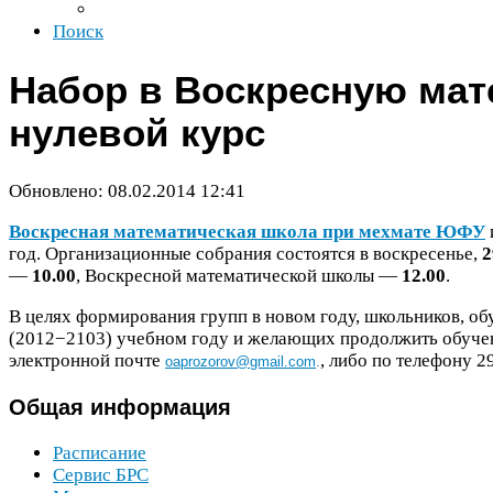
Поиск
Набор в Воскресную мат
нулевой курс
Обновлено:
08
.
02
.
2014
12
:
41
Воскресная математическая школа при мехмате
ЮФУ
год. Организационные собрания состоятся в воскресенье,
2
—
10
.
00
, Воскресной математической школы —
12
.
00
.
В целях формирования групп в новом году, школьников, о
(
2012
−
2103
) учебном году и желающих продолжить обуче
электронной почте
, либо по телефону
2
oaprozorov@gmail.com
.
Общая
информация
Расписание
Сервис
БРС