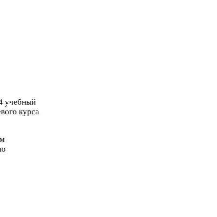
4
учебный
евого курса
ом
по