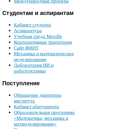
Международные проекты
Студентам
и аспирантам
Кабинет студента
Аспирантура
Учебная среда Moodle
Корпоративные траектории
Сайт
ФИИТ
Механика и математическое
моделирование
Лаборатория
ИИ
и
робототехники
Поступление
Обращение директора
института
Кабинет абитуриента
Образовательная программа
«Математика, механика и
матмоделирование»