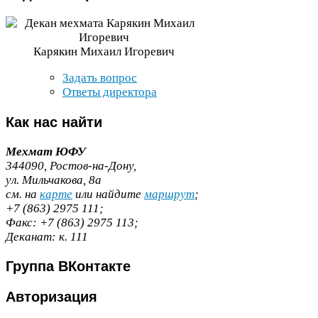
Карякин Михаил Игоревич
Задать вопрос
Ответы директора
Как
нас найти
Мехмат
ЮФУ
344090
, Ростов-​на-​Дону,
ул. Мильчакова,
8
а
cм. на
карте
или найдите
маршрут
;
+
7
(
863
)
2975
111
;
Факс:
+
7
(
863
)
2975
113
;
Деканат:
к.
111
Группа
ВКонтакте
Авторизация