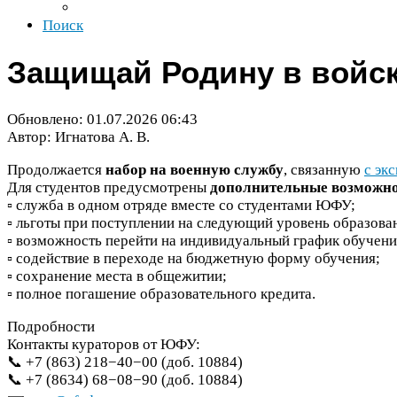
Поиск
Защищай Родину в войс
Обновлено:
01
.
07
.
2026
06
:
43
Автор: Игнатова А. В.
Продолжается
набор на военную службу
, связанную
с эк
Для студентов предусмотрены
дополнительные возможно
▫️ служба в одном отряде вместе со студентами
ЮФУ
;
▫️ льготы при поступлении на следующий уровень образова
▫️ возможность перейти на индивидуальный график обучени
▫️ содействие в переходе на бюджетную форму обучения;
▫️ сохранение места в общежитии;
▫️ полное погашение образовательного кредита.
Подробности
Контакты кураторов от
ЮФУ
:
📞 +
7
(
863
)
218
−
40
−
00
(доб.
10884
)
📞 +
7
(
8634
)
68
−
08
−
90
(доб.
10884
)