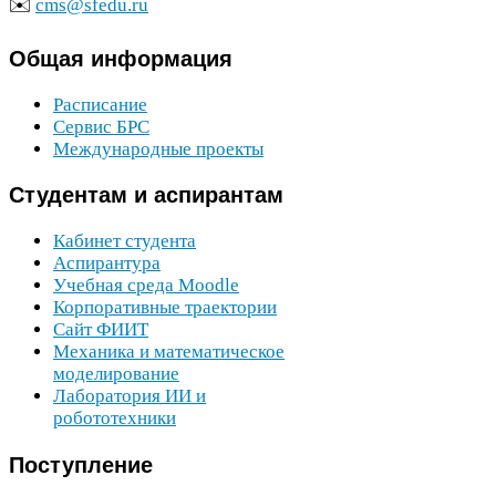
✉️
cms@sfedu.ru
Общая
информация
Расписание
Сервис
БРС
Международные проекты
Студентам
и аспирантам
Кабинет студента
Аспирантура
Учебная среда Moodle
Корпоративные траектории
Сайт
ФИИТ
Механика и математическое
моделирование
Лаборатория
ИИ
и
робототехники
Поступление