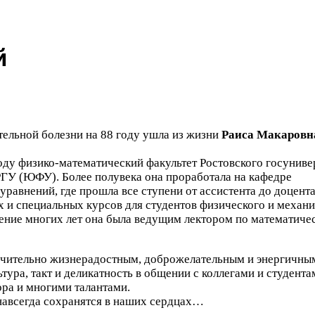
й
тельной болезни на
88
году ушла из жизни
Раиса Макаровн
ду физико-​математический факультет Ростовского госуниве
РГУ
(
ЮФУ
). Более полувека она проработала на кафедре
равнений, где прошла все ступени от ассистента до доцента
 и специальных курсов для студентов физического и механик
чение многих лет она была ведущим лектором по математиче
ючительно жизнерадостным, доброжелательным и энергичны
тура, такт и деликатность в общении с коллегами и студента
ра и многими талантами.
навсегда сохранятся в наших сердцах…