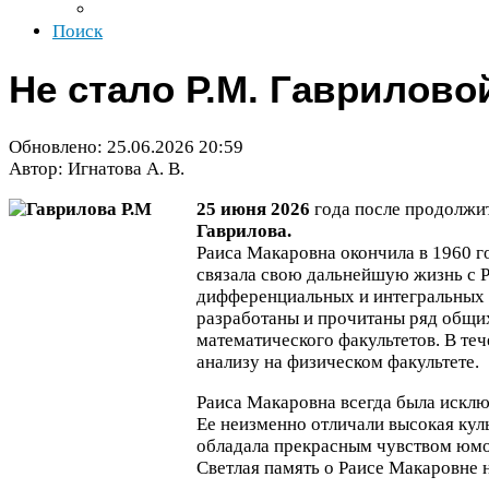
Поиск
Не стало Р.М. Гаврилово
Обновлено:
25
.
06
.
2026
20
:
59
Автор: Игнатова А. В.
25
июня
2026
года после продолжи
Гаврилова.
Раиса Макаровна окончила в
1960
го
связала свою дальнейшую жизнь с
дифференциальных и интегральных у
разработаны и прочитаны ряд общих
математического факультетов. В те
анализу на физическом факультете.
Раиса Макаровна всегда была искл
Ее неизменно отличали высокая куль
обладала прекрасным чувством юмо
Светлая память о Раисе Макаровне 