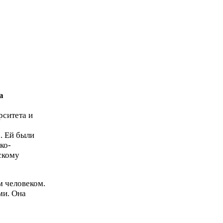
а
рситета и
. Ей были
о-​
скому
м человеком.
ми. Она