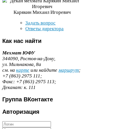
Карякин Михаил Игоревич
Задать вопрос
Ответы директора
Как
нас найти
Мехмат
ЮФУ
344090
, Ростов-​на-​Дону,
ул. Мильчакова,
8
а
cм. на
карте
или найдите
маршрут
;
+
7
(
863
)
2975
111
;
Факс:
+
7
(
863
)
2975
113
;
Деканат:
к.
111
Группа
ВКонтакте
Авторизация