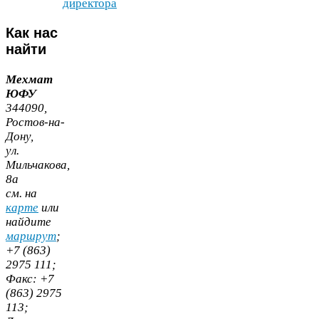
директора
Как
нас
найти
Мехмат
ЮФУ
344090
,
Ростов-​на-​
Дону,
ул.
Мильчакова,
8
а
cм. на
карте
или
найдите
маршрут
;
+
7
(
863
)
2975
111
;
Факс:
+
7
(
863
)
2975
113
;