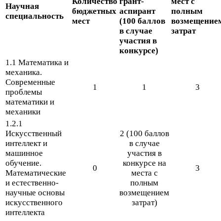
Количество
грант-​
мест с
Научная
бюджетных
аспирант
полным
специальность
мест
(
100
баллов
возмещение
в случае
затрат
участия в
конкурсе)
1
.
1
Математика и
механика.
Современные
1
1
3
проблемы
математики и
механики
1
.
2
.
1
Искусственный
2
(
100
баллов
интеллект и
в случае
машинное
участия в
обучение.
конкурсе на
0
3
Математические
места с
и естественно-​
полным
научные основы
возмещением
искусственного
затрат)
интеллекта