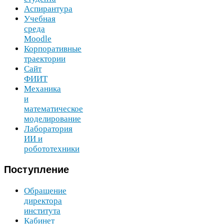
Аспирантура
Учебная
среда
Moodle
Корпоративные
траектории
Сайт
ФИИТ
Механика
и
математическое
моделирование
Лаборатория
ИИ
и
робототехники
Поступление
Обращение
директора
института
Кабинет