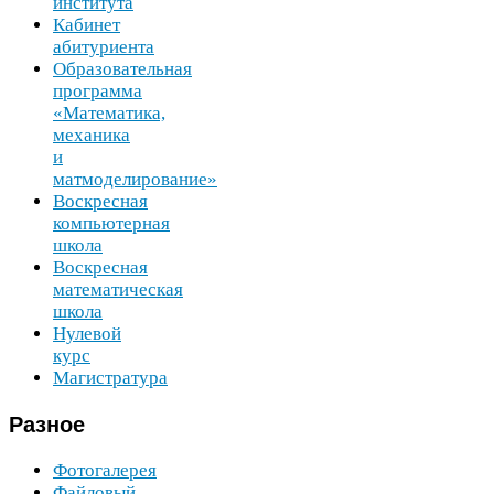
института
Кабинет
абитуриента
Образовательная
программа
«Математика,
механика
и
матмоделирование»
Воскресная
компьютерная
школа
Воскресная
математическая
школа
Нулевой
курс
Магистратура
Разное
Фотогалерея
Файловый