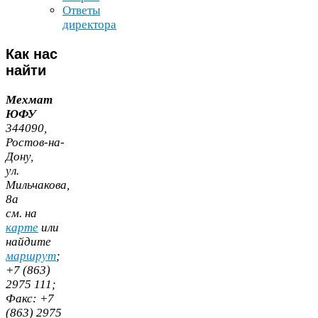
Ответы
директора
Как
нас
найти
Мехмат
ЮФУ
344090
,
Ростов-​на-​
Дону,
ул.
Мильчакова,
8
а
cм. на
карте
или
найдите
маршрут
;
+
7
(
863
)
2975
111
;
Факс:
+
7
(
863
)
2975