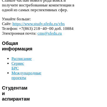
Станьте частью нового рода войск и
получите востребованные компетенции в
одной из самых перспективных сфер.
Узнайте больше:
Сайт:
https://​www​.study​.sfedu​.ru/​v​b​s
Телефон: +
7
(
863
)
218
−
40
−
00
доб.
10884
Электронная почта:
cms@sfedu.ru
Общая
информация
Расписание
Сервис
БРС
Международные
проекты
Студентам
и
аспирантам