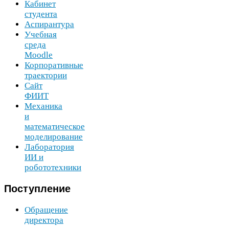
Кабинет
студента
Аспирантура
Учебная
среда
Moodle
Корпоративные
траектории
Сайт
ФИИТ
Механика
и
математическое
моделирование
Лаборатория
ИИ
и
робототехники
Поступление
Обращение
директора