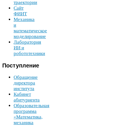
траектории
Сайт
ФИИТ
Механика
и
математическое
моделирование
Лаборатория
ИИ
и
робототехники
Поступление
Обращение
директора
института
Кабинет
абитуриента
Образовательная
программа
«Математика,
механика