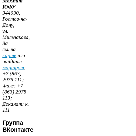
Мехмат
ЮФУ
344090
,
Ростов-​на-​
Дону,
ул.
Мильчакова,
8
а
cм. на
карте
или
найдите
маршрут
;
+
7
(
863
)
2975
111
;
Факс:
+
7
(
863
)
2975
113
;
Деканат:
к.
111
Группа
ВКонтакте