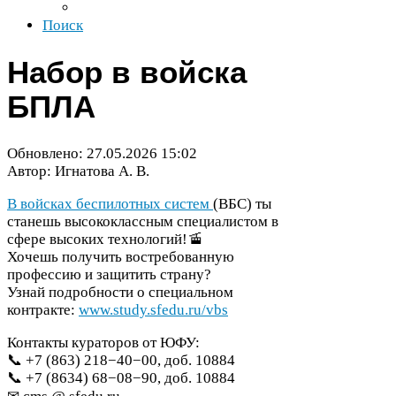
Поиск
Набор в войска
БПЛА
Обновлено:
27
.
05
.
2026
15
:
02
Автор: Игнатова А. В.
В войсках беспилотных систем
(
ВБС
) ты
станешь высококлассным специалистом в
сфере высоких технологий!🚡
Хочешь получить востребованную
профессию и защитить страну?
Узнай подробности о специальном
контракте:
www​.study​.sfedu​.ru/​v​b​s
Контакты кураторов от
ЮФУ
:
📞 +
7
(
863
)
218
−
40
−
00
, доб.
10884
📞 +
7
(
8634
)
68
−
08
−
90
, доб.
10884